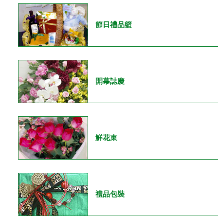
節日禮品籃
開幕誌慶
鮮花束
禮品包裝