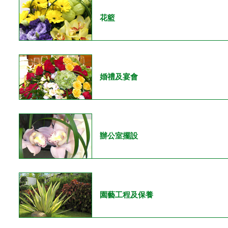
花籃
婚禮及宴會
辦公室擺設
園藝工程及保養